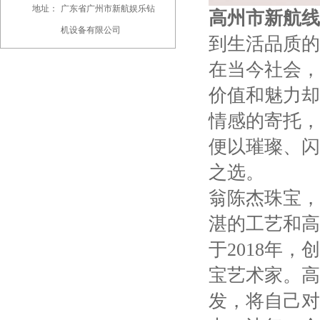
地址：
广东省广州市新航娱乐钻
高州市新航线
机设备有限公司
到生活品质的
在当今社会，
价值和魅力却
情感的寄托，
便以璀璨、闪
之选。
翁陈杰珠宝，
湛的工艺和高
于2018年
宝艺术家。高
发，将自己对