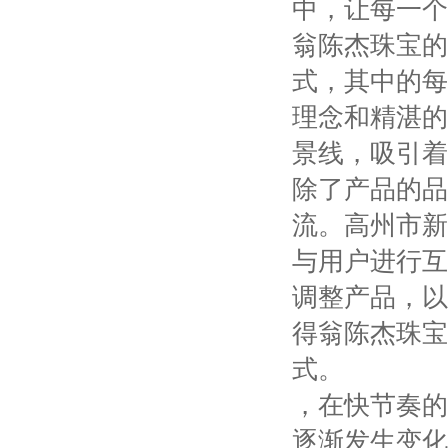
中，让每一个
翁陈杰珠宝的
式，其中的每
理念和精湛的
景线，吸引着
除了产品的品
流。高州市新
与用户进行互
调整产品，以
得翁陈杰珠宝
式。
，在快节奏的
逐渐发生变化