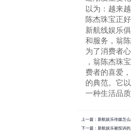
以为：越来越
陈杰珠宝正好
新航线娱乐俱
和服务，翁陈
为了消费者心
，翁陈杰珠宝
费者的喜爱，
的典范。它以
一种生活品质
上一篇：新航娱乐传媒怎么
下一篇：新航娱乐被投诉的