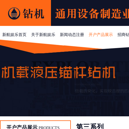
新航娱乐首页
关于新航娱乐
新闻动态注册
开户产品展示
招商
第三系列
开户产品展示
PRODUCTS